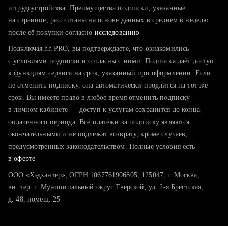
тратите много времени на поиск и вручную поднимаете
и трудоустройства. Преимущества подписки, указанные
резюме
на странице, рассчитаны на основе данных в среднем в неделю
после её покупки согласно
хотите сравнить себя с конкурентами и оценить шансы
исследованию
Подключая hh PRO, вы подтверждаете, что ознакомились
с условиями подписки и согласны с ними. Подписка даёт доступ
к функциям сервиса на срок, указанный при оформлении. Если
не отменить подписку, она автоматически продлится на тот же
срок. Вы имеете право в любое время отменить подписку
в личном кабинете — доступ к услугам сохранится до конца
оплаченного периода. Все платежи за подписку являются
окончательными и не подлежат возврату, кроме случаев,
предусмотренных законодательством. Полные условия есть
в оферте
ООО «Хэдхантер», ОГРН 1067761906805, 125047, г. Москва,
вн. тер. г. Муниципальный округ Тверской, ул. 2-я Брестская,
д. 48, помещ. 25