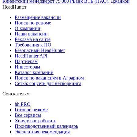
Клиентский менеджер
от
75 000
₽
Банк ВТБ (ПАО), Джанкой
HeadHunter
Размещение вакансий
Поиск по резюме
О компании
Наши вакансии
Реклама на сайте
Требования к ПО
Безопасный HeadHunter
HeadHunter API
Партнерам
Инвесторам
Каталог компаний
Поиск по вакансиям в Аграрном
Сетка: соцсеть для нетворкинга
Соискателям
hh PRO
Готовое резюме
Все сервисы
Хочу у вас работать
Производственный календарь
Экспертная рекомендация