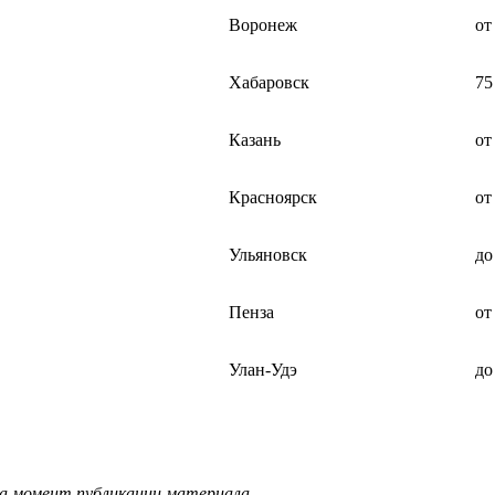
Воронеж
от
Хабаровск
75
Казань
от
Красноярск
от
Ульяновск
до
Пенза
от
Улан-Удэ
до
на момент публикации материала