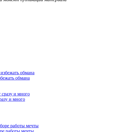
збежать обмана
разу и много
ре работы мечты