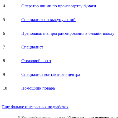
4
Оператор линии по производству бумаги
5
Специалист по выкупу акций
6
Преподаватель программирования в онлайн-школу
7
Специалист
8
Страховой агент
9
Специалист контактного центра
10
Помощник повара
Еще больше интересных подработок
* Все представленные в подборке позиции актуальны 