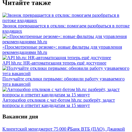
Читайте также
Звонок превращается в отклик: помогаем разобраться в потоке
входящих
«Просмотренные резюме»: новые фильтры для управления
рекомендациями hh.ru
API hh.ru: HR-автоматизация теперь ещё доступнее
Получайте отклики первыми: обновили работу узнаваемого
тега вакансий
Авторазбор откликов с чат-ботом hh.ru: разберёт, задаст
вопросы и ответит кандидатам за 15 минут
Вакансии дня
Клиентский менеджер
от
75 000
₽
Банк ВТБ (ПАО), Джанкой