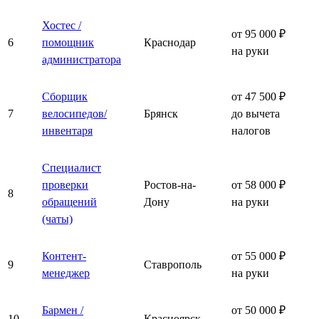
Хостес /
от 95 000 ₽
6
помощник
Краснодар
на руки
администратора
Сборщик
от 47 500 ₽
7
велосипедов/
Брянск
до вычета
инвентаря
налогов
Специалист
проверки
Ростов-на-
от 58 000 ₽
8
обращений
Дону
на руки
(чаты)
Контент-
от 55 000 ₽
9
Ставрополь
менеджер
на руки
Бармен /
от 50 000 ₽
10
Красноярск