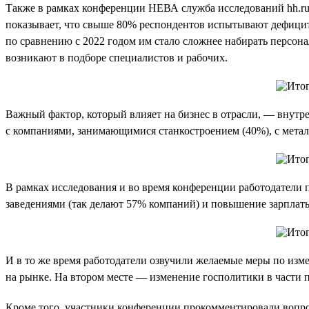
Также в рамках конференции НЕВА служба исследований hh.ru 
показывает, что свыше 80% респондентов испытывают дефицит 
по сравнению с 2022 годом им стало сложнее набирать персонал
возникают в подборе специалистов и рабочих.
Важный фактор, который влияет на бизнес в отрасли, — внутр
с компаниями, занимающимися станкостроением (40%), с метал
В рамках исследования и во время конференции работодатели 
заведениями (так делают 57% компаний) и повышение зарплат
И в то же время работодатели озвучили желаемые меры по изм
на рынке. На втором месте — изменение госполитики в части 
Кроме того, участники конференции прокомментировали вопро