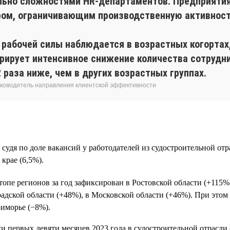
ьно сложностями HR-департаментов. Предприятия,
ром, ограничивающим производственную активност
рабочей силы наблюдается в возрастных когортах
ирует интенсивное снижение количества сотрудни
2 раза ниже, чем в других возрастных группах.
 руководитель направления клиентской эффективности
 судя по доле вакансий у работодателей из судостроительной от
крае (6,5%).
пе регионов за год зафиксирован в Ростовской области (+115% 
радской области (+48%), в Московской области (+46%). При этом
риморье (−8%).