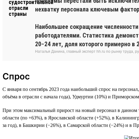
проблемы перестали быть исключител
нехватку персонала ключевым факто
Наибольшее сокращение численности 
работодателями. Статистика демонстр
20−24 лет, доля которого примерно в 
Наталья Данина, главный эксперт hh.ru по рынку труда,
Спрос
С января по сентябрь 2023 года наибольший спрос на персонал,
объёма в отрасли с начала года), Удмуртии (10%) и Приморском 
При этом максимальный прирост на новый персонал в данном то
области (по +63%), в Ярославской области (+52%), в Калининг
за год), в Башкирии (−26%), в Самарской области (−24%) и в П