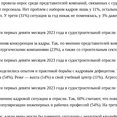
провела опрос среди представителей компаний, связанных с суд
персонала. Нет проблем с набором кадров лишь у 11%, остальны
. У трети (31%) ситуация за год никак не поменялась, у 3% даж
енняя конкуренция за кадры. Так, по мнению представителей ко
лургическими компаниями (23%), а также со строительным сект
поделились опытом и практикой борьбы с кадровым дефицитом. 
ы (54%). Реже — вахта (14%) и свой учебный центр (11%). Агре
енению кадровой ситуации в отрасли. Так, 60% считают, что п
популяризации инженерных и рабочих профессий (54%). На треть
с, какие меры могли бы изменить ситуацию с нехваткой квалиф