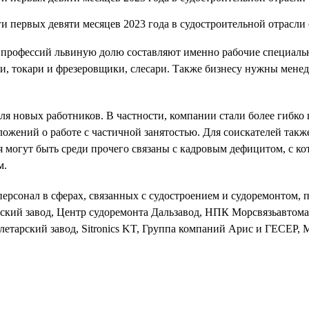
х профессий львиную долю составляют именно рабочие специаль
, токари и фрезеровщики, слесари. Также бизнесу нужны менед
для новых работников. В частности, компании стали более гибк
ложений о работе с частичной занятостью. Для соискателей так
 могут быть среди прочего связаны с кадровым дефицитом, с к
м.
 персонал в сферах, связанных с судостроением и судоремонтом
кий завод, Центр судоремонта Дальзавод, НПК Морсвязьавтом
етарский завод, Sitronics KT, Группа компаний Арис и ГЕСЕР,