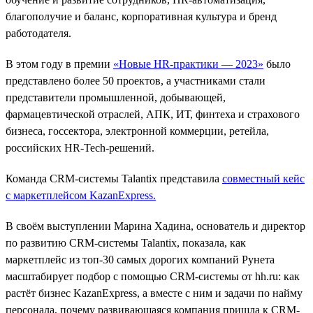
благополучие и баланс, корпоративная культура и бренд
работодателя.
В этом году в премии
«Новые HR-практики — 2023»
было
представлено более 50 проектов, а участниками стали
представители промышленной, добывающей,
фармацевтической отраслей, АПК, ИТ, финтеха и страхового
бизнеса, госсектора, электронной коммерции, ретейла,
российских HR-Tech-решений.
Команда CRM-системы Talantix представила
совместный кейс
с маркетплейсом KazanExpress
.
В своём выступлении Марина Хадина, основатель и директор
по развитию CRM-системы Talantix, показала, как
маркетплейс из топ-30 самых дорогих компаний Рунета
масштабирует подбор c помощью CRM-системы от hh.ru: как
растёт бизнес KazanExpress, а вместе с ним и задачи по найму
персонала, почему развивающаяся компания пришла к CRM-