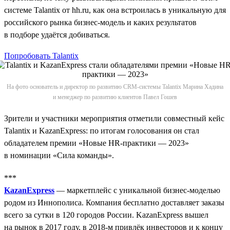
системе Talantix от hh.ru, как она встроилась в уникальную для
российского рынка бизнес-модель и каких результатов
в подборе удаётся добиваться.
Попробовать Talantix
На фото основатель и директор по развитию CRM-системы Talantix Марина Хадина
и менеджер по развитию клиентов Павел Гошев
Зрители и участники мероприятия отметили совместный кейс
Talantix и KazanExpress: по итогам голосования он стал
обладателем премии «Новые HR-практики — 2023»
в номинации «Сила команды».
***
KazanExpress
— маркетплейс с уникальной бизнес-моделью
родом из Иннополиса. Компания бесплатно доставляет заказы
всего за сутки в 120 городов России. KazanExpress вышел
на рынок в 2017 году, в 2018‑м привлёк инвесторов и к концу