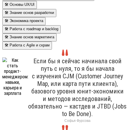
🛠 Основы UX/UI
🛠 Знание основ разработки
🛠 Экономика проекта
🛠 Работа с roadmap и backlog
🛠 Знание основ маркетинга
🛠 Работа с Agile и скрам
Если бы я сейчас начинала свой
путь с нуля, то я бы начала
с изучения CJM (Customer Journey
Map, или карта пути клиента),
базового уровня юнит-экономики
и методов исследований,
обязательно — кастдев и JTBD (Jobs
to Be Done).
Софья Фурсова