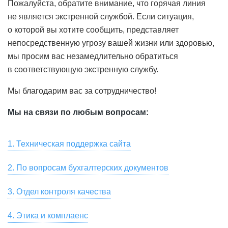
Пожалуйста, обратите внимание, что горячая линия
не является экстренной службой. Если ситуация,
о которой вы хотите сообщить, представляет
непосредственную угрозу вашей жизни или здоровью,
мы просим вас незамедлительно обратиться
в соответствующую экстренную службу.
Мы благодарим вас за сотрудничество!
Мы на связи по любым вопросам:
1. Техническая поддержка сайта
Для связи со службой технической поддержки
2. По вопросам бухгалтерских документов
пользователей, для замечаний по работе сайта и
Скачать сканы бухгалтерских документов, актов сверки,
предложений по улучшению качества услуг,
3. Отдел контроля качества
заказать их оригиналы вы можете в разделе «Мой Счет
предоставляемых HeadHunter, пожалуйста, напишите
Если вы хотите оставить отзыв о сервисе или
— Акты» онлайн-кабинета вашей компании на hh.ru.
на почту
4. Этика и комплаенс
support@hh.ru
или позвоните по номеру
появились замечания, пожелания, касающиеся
Также вы можете написать на почту
spp1doc@hh.ru
или