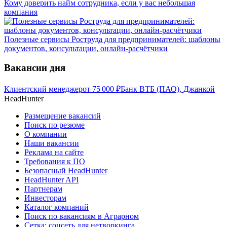
Кому доверить найм сотрудника, если у вас небольшая
компания
Полезные сервисы Роструда для предпринимателей: шаблоны
документов, консультации, онлайн-расчётчики
Вакансии дня
Клиентский менеджер
от
75 000
₽
Банк ВТБ (ПАО), Джанкой
HeadHunter
Размещение вакансий
Поиск по резюме
О компании
Наши вакансии
Реклама на сайте
Требования к ПО
Безопасный HeadHunter
HeadHunter API
Партнерам
Инвесторам
Каталог компаний
Поиск по вакансиям в Аграрном
Сетка: соцсеть для нетворкинга