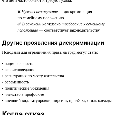
что дети часто болеют и требуют ухода.
❌
Нужны незамужние
— дискриминация
по семейному положению
✅
В вакансии не указано требование к семейному
положению
— соответствует законодательству
Другие проявления дискриминации
Поводами для ограничения права на труд могут стать:
• национальность
• вероисповедание
• регистрация по месту жительства
• беременность
• политические убеждения
• членство в профсоюзе
• внешний вид: татуировки, пирсинг, причёска, стиль одежды
Когда отказ