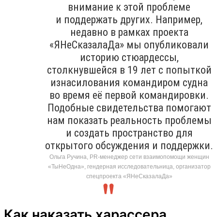
внимание к этой проблеме
и поддержать других. Например,
недавно в рамках проекта
«ЯНеСказалаДа» мы опубликовали
историю стюардессы,
столкнувшейся в 19 лет с попыткой
изнасилования командиром судна
во время её первой командировки.
Подобные свидетельства помогают
нам показать реальность проблемы
и создать пространство для
открытого обсуждения и поддержки.
Ольга Ручина, PR-менеджер сети взаимопомощи женщин
«ТыНеОдна», гендерная исследовательница, организатор
спецпроекта «ЯНеСказалаДа»
Как наказать харассера