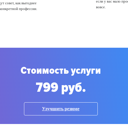
если у вас мало пр
ут совет, как выгоднее
вовсе.
 конкретной профессии.
Стоимость услуги
799 руб.
Улучшить резюме