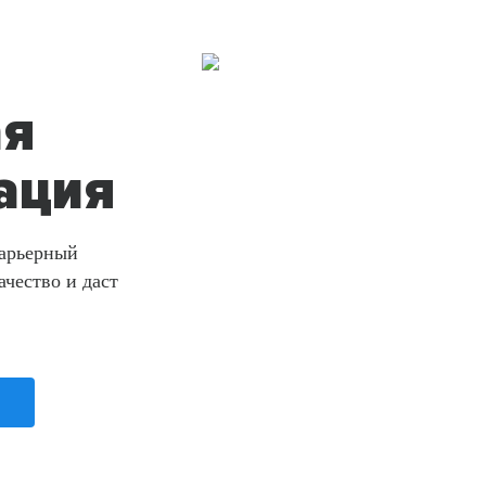
ая
ация
Карьерный
ачество и даст