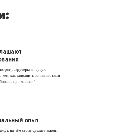
и:
глашают
ования
мотрят рекрутеры в первую
ажем, как заполнить основные поля
 больше приглашений.
мальный опыт
жут, на чём стоит сделать акцент,