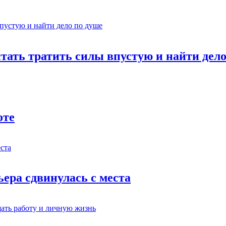
стать тратить силы впустую и найти дел
оте
ьера сдвинулась с места