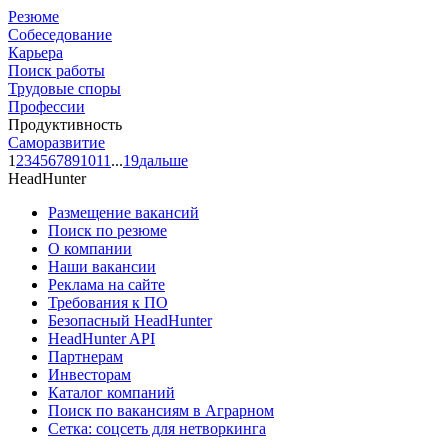
Резюме
Собеседование
Карьера
Поиск работы
Трудовые споры
Профессии
Продуктивность
Саморазвитие
1
2
3
4
5
6
7
8
9
10
11
...
19
дальше
HeadHunter
Размещение вакансий
Поиск по резюме
О компании
Наши вакансии
Реклама на сайте
Требования к ПО
Безопасный HeadHunter
HeadHunter API
Партнерам
Инвесторам
Каталог компаний
Поиск по вакансиям в Аграрном
Сетка: соцсеть для нетворкинга