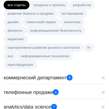
все отделы
продукты и проекты
разработка
развитие бизнеса и продажи
тестирование
дизайн
клиентский сервис
аналитика
финансы
информационная безопасность
маркетинг
корпоративное развитие рынков и капиталов
hr
axo
информационные технологии
юриспруденция
коммерческий департамент
9
Аналитик данных (направление Enterprise продаж)
телефонные продажи
8
HeadHunter::Коммерческий департамент
4 авг. 2026
Старший специалист телемаркетинга
analytics/data science
з/п не указана
7