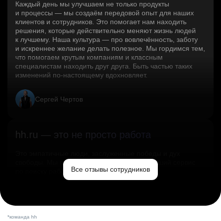
Каждый день мы улучшаем не только продукты
и процессы — мы создаём передовой опыт для наших
клиентов и сотрудников. Это помогает нам находить
решения, которые действительно меняют жизнь людей
к лучшему. Наша культура — про вовлечённость, заботу
и искреннее желание делать полезное. Мы гордимся тем,
что помогаем крутым компаниям и классным
специалистам находить друг друга. Быть частью таких
изменений по‑настоящему вдохновляет.
Сергей Чертов
hh.ru — это не просто работа
Это эмпатичные люди, заслуженные победы и дух
свободы. Мы помогаем миру и создаём лучший сервис
Все отзывы сотрудников
по поиску работы в стране.
Ольга Емельянова
*команда hh