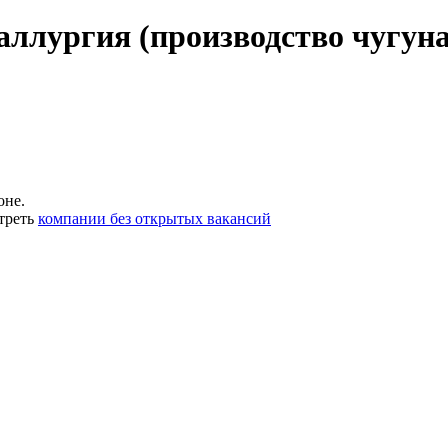
ллургия (производство чугуна
оне.
треть
компании без открытых вакансий