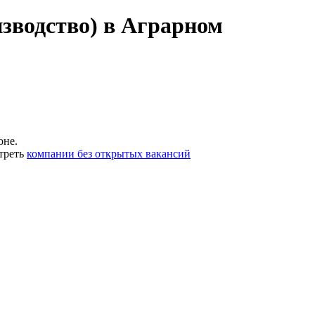
изводство) в Аграрном
оне.
треть
компании без открытых вакансий