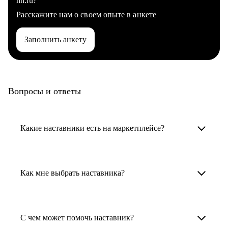
hh.ru?
Расскажите нам о своем опыте в анкете
Заполнить анкету
Вопросы и ответы
Какие наставники есть на маркетплейсе?
Карьерные наставники — это HR-
специалисты, карьерные консультанты,
Как мне выбрать наставника?
психологи, резюмерайтеры и менторы.
Умный поиск поможет в три клика выбрать
Менторы работают в ИТ, дизайне, других
наставника для достижения вашей цели.
С чем может помочь наставник?
узкоспециализированных сферах. Они