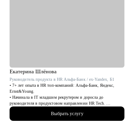
Екатерина
Шлёнова
Руководитель продукта в HR Альфа-Банк / ex-Yandex, Б1
• 7+ лет опыта в HR топ-компаний: Альфа-Банк, Яндекс,
Ernst&Young.
• Начинала в IT младшим рекрутером и доросла до
руководителя в продуктовом направлении HR Tech.
• Создала ряд цифровых продуктов для сотрудников Яндекса.
Выбрать услугу
• Провела 1000+ собеседований, как соискатель прошла 100+.
• Закончила бакалавриат МГУ, магистратуру ВШЭ, сейчас
учусь по программе проф переподготовки на психолога.
• 4+ года в личной психотерапии.