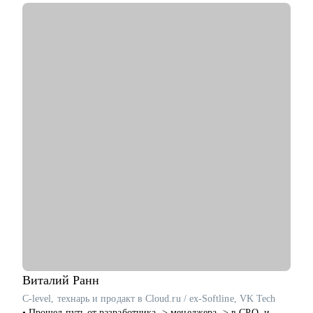
С чем помогу:
• Проведу аудит резюме, сделаем его выделяющимся и
классным.
• Отвечу на ваши вопросы по поиску работы и прохождению
интервью.
• Вместе разработаем план, где и как искать релевантные
вакансии.
• Помогу написать сопроводительное письмо.
• Помогу подготовиться к интервью (в т.ч. на английском
языке).
• Проведу с вами тестовые собеседования, дам развивающую
обратную связь.
Кому могу помочь:
• Всем, кто только собирается начать работать в области IT.
• Начинающим и опытным HR-специалистам.
• Тем, кто зашел в тупик в плане карьеры/уперся в потолок.
• Тем, кто получает отказы и не понимает причину.
Виталий
Ранн
C-level, технарь и продакт в Cloud.ru / ex-Softline, VK Tech
• Прошел путь от разработчика -> менеджера -> в CPO, и