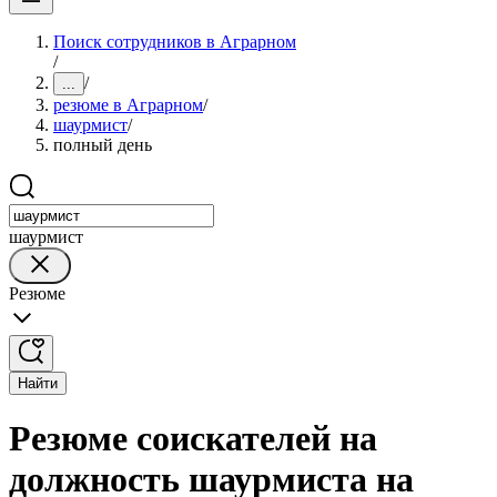
Поиск сотрудников в Аграрном
/
/
...
резюме в Аграрном
/
шаурмист
/
полный день
шаурмист
Резюме
Найти
Резюме соискателей на
должность шаурмиста на