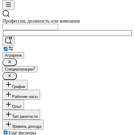
Профессия, должность или компания
Аграрное
Специализации
7
График
Рабочие часы
Опыт
Тип занятости
Уровень дохода
Ещё фильтры