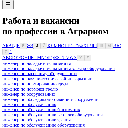
Работа и вакансии
по профессии в Аграрном
А
Б
В
Г
Д
Е
Ж
З
К
Л
М
Н
О
П
Р
С
Т
У
Ф
Х
Ц
Ч
Ш
Э
Ю
Ё
И
Й
Щ
Ы
#
Я
A
B
C
D
E
F
G
H
I
J
K
L
M
N
O
P
Q
R
S
T
U
V
W
X
Y
Z
инженер по наладке и испытаниям
инженер по наладке и испытаниям электрооборудования
инженер по насосному оборудованию
инженер по научно-технической информации
инженер по нормированию труда
инженер по нормоконтролю
инженер по оборудованию
инженер по обследованию зданий и сооружений
инженер по обслуживанию
инженер по обслуживанию банкоматов
инженер по обслуживанию газового оборудования
инженер по обслуживанию здания
инженер по обслуживанию оборудования