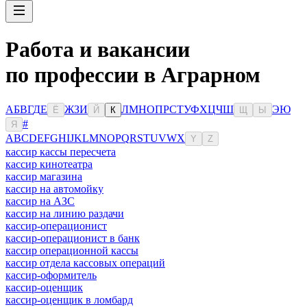
Работа и вакансии
по профессии в Аграрном
А
Б
В
Г
Д
Е
Ж
З
И
Л
М
Н
О
П
Р
С
Т
У
Ф
Х
Ц
Ч
Ш
Э
Ю
Ё
Й
К
Щ
Ы
#
Я
A
B
C
D
E
F
G
H
I
J
K
L
M
N
O
P
Q
R
S
T
U
V
W
X
Y
Z
кассир кассы пересчета
кассир кинотеатра
кассир магазина
кассир на автомойку
кассир на АЗС
кассир на линию раздачи
кассир-операционист
кассир-операционист в банк
кассир операционной кассы
кассир отдела кассовых операций
кассир-оформитель
кассир-оценщик
кассир-оценщик в ломбард