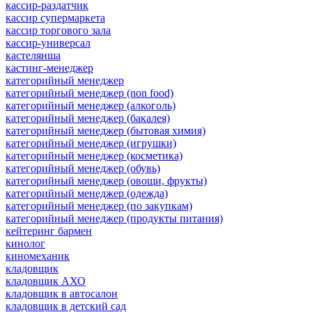
кассир-раздатчик
кассир супермаркета
кассир торгового зала
кассир-универсал
кастелянша
кастинг-менеджер
категорийный менеджер
категорийный менеджер (non food)
категорийный менеджер (алкоголь)
категорийный менеджер (бакалея)
категорийный менеджер (бытовая химия)
категорийный менеджер (игрушки)
категорийный менеджер (косметика)
категорийный менеджер (обувь)
категорийный менеджер (овощи, фрукты)
категорийный менеджер (одежда)
категорийный менеджер (по закупкам)
категорийный менеджер (продукты питания)
кейтеринг бармен
кинолог
киномеханик
кладовщик
кладовщик АХО
кладовщик в автосалон
кладовщик в детский сад