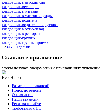
кладовщик в детский сад
кладовщик-весовщик
кладовщик в магазин
кладовщик в магазин одежды
кладовщик-водитель
кладовщик-водитель погрузчика
кладовщик в офис-склад
кладовщик в ресторан
кладовщик-грузчик
кладовщик группы приемки
1
2
3
4
5
...
11
дальше
Скачайте приложение
Чтобы получать уведомления о приглашениях мгновенно
HeadHunter
Размещение вакансий
Поиск по резюме
О компании
Наши вакансии
Реклама на сайте
Требования к ПО