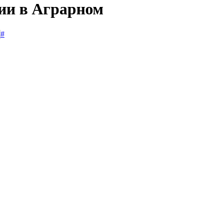
сии в Аграрном
#