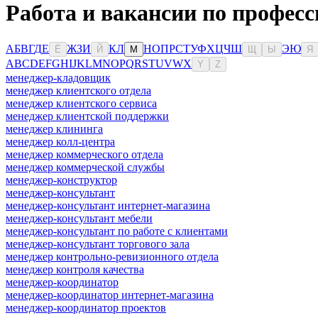
Работа и вакансии по профес
А
Б
В
Г
Д
Е
Ж
З
И
К
Л
Н
О
П
Р
С
Т
У
Ф
Х
Ц
Ч
Ш
Э
Ю
Ё
Й
М
Щ
Ы
Я
A
B
C
D
E
F
G
H
I
J
K
L
M
N
O
P
Q
R
S
T
U
V
W
X
Y
Z
менеджер-кладовщик
менеджер клиентского отдела
менеджер клиентского сервиса
менеджер клиентской поддержки
менеджер клининга
менеджер колл-центра
менеджер коммерческого отдела
менеджер коммерческой службы
менеджер-конструктор
менеджер-консультант
менеджер-консультант интернет-магазина
менеджер-консультант мебели
менеджер-консультант по работе с клиентами
менеджер-консультант торгового зала
менеджер контрольно-ревизионного отдела
менеджер контроля качества
менеджер-координатор
менеджер-координатор интернет-магазина
менеджер-координатор проектов