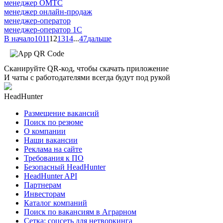
менеджер ОМТС
менеджер онлайн-продаж
менеджер-оператор
менеджер-оператор 1С
В начало
10
11
12
13
14
...
47
дальше
Сканируйте QR-код, чтобы скачать приложение
И чаты с работодателями всегда будут под рукой
HeadHunter
Размещение вакансий
Поиск по резюме
О компании
Наши вакансии
Реклама на сайте
Требования к ПО
Безопасный HeadHunter
HeadHunter API
Партнерам
Инвесторам
Каталог компаний
Поиск по вакансиям в Аграрном
Сетка: соцсеть для нетворкинга