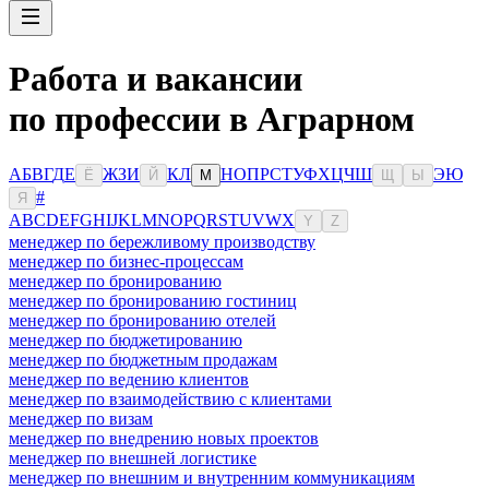
Работа и вакансии
по профессии в Аграрном
А
Б
В
Г
Д
Е
Ж
З
И
К
Л
Н
О
П
Р
С
Т
У
Ф
Х
Ц
Ч
Ш
Э
Ю
Ё
Й
М
Щ
Ы
#
Я
A
B
C
D
E
F
G
H
I
J
K
L
M
N
O
P
Q
R
S
T
U
V
W
X
Y
Z
менеджер по бережливому производству
менеджер по бизнес-процессам
менеджер по бронированию
менеджер по бронированию гостиниц
менеджер по бронированию отелей
менеджер по бюджетированию
менеджер по бюджетным продажам
менеджер по ведению клиентов
менеджер по взаимодействию с клиентами
менеджер по визам
менеджер по внедрению новых проектов
менеджер по внешней логистике
менеджер по внешним и внутренним коммуникациям