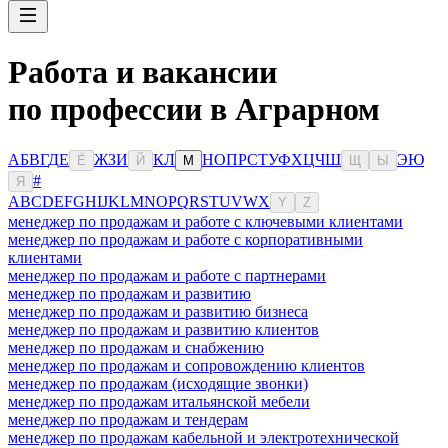
Работа и вакансии
по профессии в Аграрном
А
Б
В
Г
Д
Е
Ж
З
И
К
Л
Н
О
П
Р
С
Т
У
Ф
Х
Ц
Ч
Ш
Э
Ю
Ё
Й
М
Щ
Ы
#
Я
A
B
C
D
E
F
G
H
I
J
K
L
M
N
O
P
Q
R
S
T
U
V
W
X
Y
Z
менеджер по продажам и работе с ключевыми клиентами
менеджер по продажам и работе с корпоративными
клиентами
менеджер по продажам и работе с партнерами
менеджер по продажам и развитию
менеджер по продажам и развитию бизнеса
менеджер по продажам и развитию клиентов
менеджер по продажам и снабжению
менеджер по продажам и сопровождению клиентов
менеджер по продажам (исходящие звонки)
менеджер по продажам итальянской мебели
менеджер по продажам и тендерам
менеджер по продажам кабельной и электротехнической