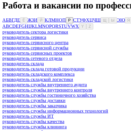
Работа и вакансии по профес
А
Б
В
Г
Д
Е
Ж
З
И
К
Л
М
Н
О
П
С
Т
У
Ф
Х
Ц
Ч
Ш
Э
Ю
Ё
Й
Р
Щ
Ы
Я
A
B
C
D
E
F
G
H
I
J
K
L
M
N
O
P
Q
R
S
T
U
V
W
X
Y
Z
руководитель сектора логистики
руководитель сервиса
руководитель сервисного центра
руководитель сервисной службы
руководитель сервисных проектов
руководитель сетевого отдела
руководитель склада
руководитель склада готовой продукции
руководитель складского комплекса
руководитель складской логистики
руководитель службы внутреннего аудита
руководитель службы внутреннего контроля
руководитель службы гостиничного хозяйства
руководитель службы доставки
руководитель службы заказчика
руководитель службы информационных технологий
руководитель службы ИТ
руководитель службы качества
руководитель службы клининга