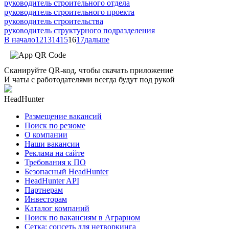
руководитель строительного отдела
руководитель строительного проекта
руководитель строительства
руководитель структурного подразделения
В начало
12
13
14
15
16
17
дальше
Сканируйте QR-код, чтобы скачать приложение
И чаты с работодателями всегда будут под рукой
HeadHunter
Размещение вакансий
Поиск по резюме
О компании
Наши вакансии
Реклама на сайте
Требования к ПО
Безопасный HeadHunter
HeadHunter API
Партнерам
Инвесторам
Каталог компаний
Поиск по вакансиям в Аграрном
Сетка: соцсеть для нетворкинга