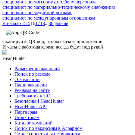
специалист по массовому подбору персонала
специалист по материально-техническому снабжению
специалист по медийной рекламе
специалист по международным отношениям
В начало
14
15
16
17
18
...
36
дальше
Сканируйте QR-код, чтобы скачать приложение
И чаты с работодателями всегда будут под рукой
HeadHunter
Размещение вакансий
Поиск по резюме
О компании
Наши вакансии
Реклама на сайте
Требования к ПО
Безопасный HeadHunter
HeadHunter API
Партнерам
Инвесторам
Каталог компаний
Поиск по вакансиям в Аграрном
Сетка: соцсеть для нетворкинга