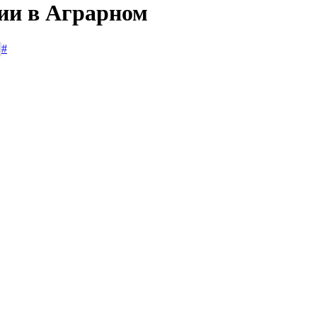
сии в Аграрном
#