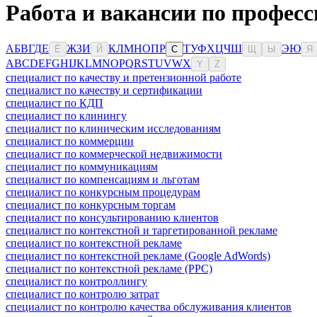
Работа и вакансии по профес
А
Б
В
Г
Д
Е
Ж
З
И
К
Л
М
Н
О
П
Р
Т
У
Ф
Х
Ц
Ч
Ш
Э
Ю
Ё
Й
С
Щ
Ы
Я
A
B
C
D
E
F
G
H
I
J
K
L
M
N
O
P
Q
R
S
T
U
V
W
X
Y
Z
специалист по качеству и претензионной работе
специалист по качеству и сертификации
специалист по КДП
специалист по клинингу
специалист по клиническим исследованиям
специалист по коммерции
специалист по коммерческой недвижимости
специалист по коммуникациям
специалист по компенсациям и льготам
специалист по конкурсным процедурам
специалист по конкурсным торгам
специалист по консультированию клиентов
специалист по контекстной и таргетированной рекламе
специалист по контекстной рекламе
специалист по контекстной рекламе (Google AdWords)
специалист по контекстной рекламе (PPC)
специалист по контроллингу
специалист по контролю затрат
специалист по контролю качества обслуживания клиентов