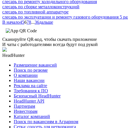
слесарь по ремонту холодильного оборудования
слесарь по сборке металлоконструкций
слесарь по топливной аппаратуре
слесарь по эксплуатации и ремонту газового оборудования 5 ра
В начало
4
5
6
7
8
...
36
дальше
Сканируйте QR-код, чтобы скачать приложение
И чаты с работодателями всегда будут под рукой
HeadHunter
Размещение вакансий
Поиск по резюме
О компании
Наши вакансии
Реклама на сайте
Требования к ПО
Безопасный HeadHunter
HeadHunter API
Партнерам
Инвесторам
Каталог компаний
Поиск по вакансиям в Аграрном
Сетка: соцсеть для нетворкинга