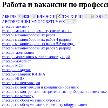
Работа и вакансии по профес
А
Б
В
Г
Д
Е
Ж
З
И
К
Л
М
Н
О
П
Р
Т
У
Ф
Х
Ц
Ч
Ш
Э
Ю
Ё
Й
С
Щ
Ы
Я
A
B
C
D
E
F
G
H
I
J
K
L
M
N
O
P
Q
R
S
T
U
V
W
X
Y
Z
слесарь-механик
слесарь-механик по ремонту спецтехники
слесарь механосборочных работ
слесарь механосборочных работ 4 разряда
слесарь механосборочных работ 5-6 разряда
слесарь механосборочных работ 5 разряда
слесарь-монтажник
слесарь-монтажник металлоконструкций
слесарь-моторист
слесарь МСР
слесарь-наладчик
слесарь-наладчик КИПиА
слесарь НПО
слесарь по вентиляции
слесарь по вентиляции и кондиционированию
слесарь по контрольно-измерительным приборам и автоматике 
слесарь по металлу
слесарь по обслуживанию буровых
слесарь по обслуживанию и ремонту оборудования