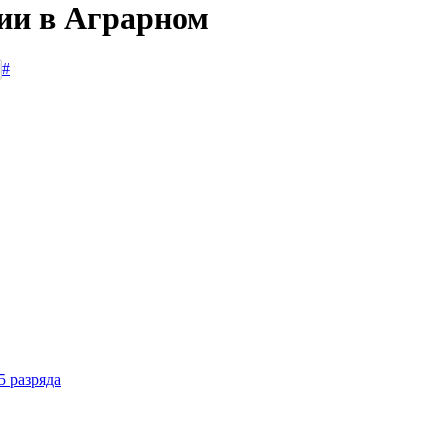
сии в Аграрном
#
5 разряда