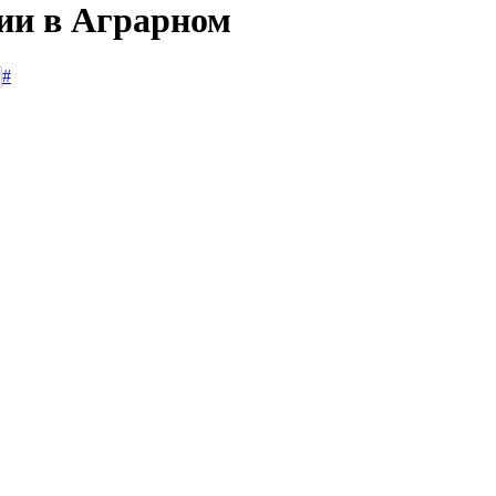
сии в Аграрном
#