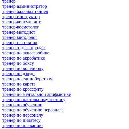
тренер
тренер-администратор
тренер бальных танцев
тренер-инструктор
тренер-консультант
тренер-косметолог
тренер-методист
тренер-методолог
тренер-наставник
тренер отдела продаж
тренер по аквааэробике
тренер по акробатике
тренер по боксу
тренер по волейболу
тренер по дзюдо
тренер по единоборствам
тренер по каратэ
тренер по кроссфиту
тренер по ментальной арифметике
тренер по настольному теннису
тренер по обучению
тренер по обучению персонала
тренер по персоналу
тренер по пилатесу
тренер по плаванию