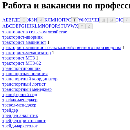
Работа и вакансии по профес
А
Б
В
Г
Д
Е
Ж
З
И
К
Л
М
Н
О
П
Р
С
У
Ф
Х
Ц
Ч
Ш
Э
Ю
Ё
Й
Т
Щ
Ы
Я
A
B
C
D
E
F
G
H
I
J
K
L
M
N
O
P
Q
R
S
T
U
V
W
X
Y
Z
тракторист в сельском хозяйстве
тракторист-дворник
тракторист-машинист
1
тракторист-машинист сельскохозяйственного производства
1
тракторист-механизатор
1
тракторист МТЗ
1
тракторист МТЗ-82
транспортировщик
транспортная полиция
транспортный координатор
транспортный логист
транспортный менеджер
трансферный гид
трафик-менеджер
тревел-менеджер
трейдер
трейдер-аналитик
трейдер криптовалют
трейд-маркетолог