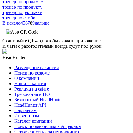
тренер по продажам
тренер по продукту
тренер по растяжке
тренер по самбо
В начало
4
5
6
7
8
9
дальше
Сканируйте QR-код, чтобы скачать приложение
И чаты с работодателями всегда будут под рукой
HeadHunter
Размещение вакансий
Поиск по резюме
О компании
Наши вакансии
Реклама на сайте
Требования к ПО
Безопасный HeadHunter
HeadHunter API
Партнерам
Инвесторам
Каталог компаний
Поиск по вакансиям в Аграрном
Сетка: соцсеть для нетворкинга